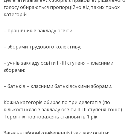
Делегати загальних зборів з правом вирішального
голосу обираються пропорційно від таких трьох
категорій:
– працівників закладу освіти
– зборами трудового колективу;
– учнів закладу освіти ІІ-ІІІ ступеня – класними
зборами;
– батьків – класними батьківськими зборами.
Кожна категорія обирає по три делегатів (по
кількості класів закладу освіти ІІ-ІІІ ступеня тощо).
Термін їх повноважень становить 1 рік.
Загальні збори(конференція) закладу освіти: