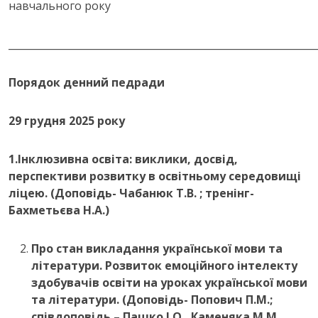
навчального року
______________________________________________________________
Порядок денний педради
29 грудня 2025 року
1.Інклюзивна освіта: виклики, досвід,
перспективи розвитку в освітньому середовищі
ліцею. (Доповідь- Чабанюк Т.В. ; тренінг-
Бахметьєва Н.А.)
Про стан викладання української мови та
літератури. Розвиток емоційного інтелекту
здобувачів освіти на уроках української мови
та літератури. (Доповідь- Попович П.М.;
співдоповідь – Пашко І.О., Каменяка М.М.,