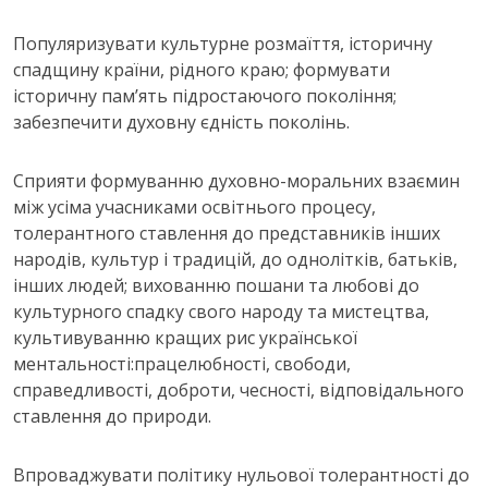
Популяризувати культурне розмаїття, історичну
спадщину країни, рідного краю; формувати
історичну пам’ять підростаючого покоління;
забезпечити духовну єдність поколінь.
Сприяти формуванню духовно-моральних взаємин
між усіма учасниками освітнього процесу,
толерантного ставлення до представників інших
народів, культур і традицій, до однолітків, батьків,
інших людей; вихованню пошани та любові до
культурного спадку свого народу та мистецтва,
культивуванню кращих рис української
ментальності:працелюбності, свободи,
справедливості, доброти, чесності, відповідального
ставлення до природи.
Впроваджувати політику нульової толерантності до