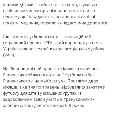
іншими дітьми і якийсь час – окремо, в умовах
особливим чином організованого освітнього
процесу, де їм надаються встановлені освітні
послуги, медична, психолого-педагогічна допомога.
Інклюзивні футбольні секції – інноваційний
соціальний проект UEFA, який впроваджується в
Україні спільно з Українською асоціацією футболу
(УАФ).
На Рівненщині цей проект втілили за сприяння
Рівненської обласної асоціації футболу на базі
Рівненського ліцею «Колегіум». Протягом двох
місяців, з квітня по травень, відбувалися заняття з
футболу для дітей у змішаних групах. Із
задоволенням взяли участь в тренуваннях як
хлопчики, так і дівчатка віком 6-9 років.