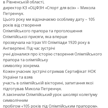
в Рівненській області,
директор КЗ «ОЦФЗН «Спорт для всіх» – Микола
Петренчук.
Цього року ми відзначаємо особливу дату – 105
років від створення
Олімпійського прапора та проголошення
Олімпійської присяги, яка вперше
прозвучала на Іграх VII Олімпіади 1920 року в
Антверпені. Під час зустрічі
учні дізналися про історію створення Олімпійського
прапора та олімпійську
символіку зокрема.
Кожен учасник зустрічі отримав Сертифікат НОК
України та взяв
участь в олімпійській вікторині, запитання якої
підготував Микола Петренчук.
А закінчили Олімпійський урок школярі колегіуму
символічним
пробігом «105 років під Олімпійським прапором».