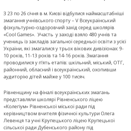
З 23 по 26 січня в м. Києві відбулися наймасштабніші
змагання учнівського спорту – V Всеукраїнський
фізкультурно-оздоровчий захід серед школярів
«Cool Games». Участь у заході взяло 480 учнів та
учениць із закладів загальної середньої освіти з усієї
України, які змагалися у трьох вікових дивізіонах: 9-
10 років, 11-13 років та 14-16 років. Змагання
проводилися у п’ять етапів: шкільний, міський, ОТГ,
районний, обласний і всеукраїнський, охопивши
аудиторію дітей майже у 100 тисяч.
Рівненщину на фіналі всеукраїнських змагань
представляли школярі Рівненського ліцею
«Колегіум» Рівненської міської ради під
керівництвом вчителя фізичної культури Олега
Левенця та учні Крупецького ліцею Крупецької
сільської ради Дубенського району під