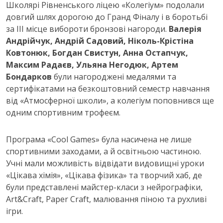
Школярі Рівненського ліцею «Колегіум» подолали
довгий шлях дорогою до Гранд Фіналу і в боротьбі
за ІІІ місце вибороти бронзові нагороди.
Валерія
Андрійчук, Андрій Садовий, Ніколь-Крістіна
Ковтонюк, Богдан Свистун, Анна Остапчук,
Максим Радаєв, Ульяна Негодюк, Артем
Бондарков
були нагороджені медалями та
сертифікатами на безкоштовний семестр навчання
від «Атмосферної школи», а колегіум поповнився ще
одним спортивним трофеєм.
Програма «Cool Games» була насичена не лише
спортивними заходами, а й освітньою частиною.
Учні мали можливість відвідати видовищні уроки
«Цікава хімія», «Цікава фізика» та творчий хаб, де
були представлені майстер-класи з нейрографіки,
Art&Craft, Paper Craft, малювання піною та рухливі
ігри.