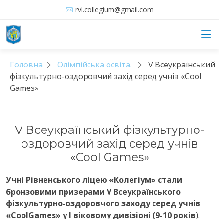
rvl.collegium@gmail.com
Головна
Олімпійська освіта.
V Всеукраїнський
фізкультурно-оздоровчий захід серед учнів «Cool
Games»
V Всеукраїнський фізкультурно-
оздоровчий захід серед учнів
«Cool Games»
Учні Рівненського ліцею «Колегіум» стали
бронзовими призерами V Всеукраїнського
фізкультурно-оздоровчого заходу серед учнів
«
Cool
Games
» у І віковому дивізіоні (9-10 років)
.