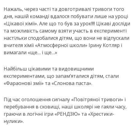
Нажаль, через часті та довготривалі тривоги того
дня, нашій команді вдалося побувати лише на уроці
«Цікавої хімії». Але що то був за урок!!!! Цікаві досліди
та можливість самому взяти участь в експерименті
настільки сподобалися дітям, що вони не відпускали
вчителя хімії «Атмосферної школи» Ірину Котляр і
вимагали «ще… і ще…»
Найбільш цікавими та видовищними
експериментами, що запам’яталися дітям, стали
«Фараонові змії» та «Слонова паста».
Під час оголошення сигналу «Повітряної тривоги» і
перебування в сховищі, наші школярі не гаяли часу,
граючи в логічні ігри «РЕНДЗЮ» та «Хрестики-
нулики».