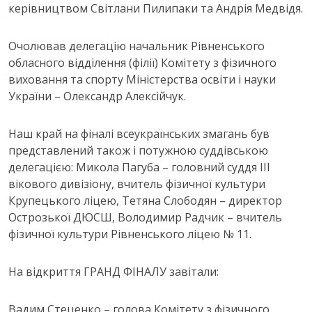
керівництвом Світлани Пилипаки та Андрія Медвідя.
Очолював делегацію начальник Рівненського
обласного відділення (філії) Комітету з фізичного
виховання та спорту Міністерства освіти і науки
України – Олександр Алексійчук.
Наш край на фіналі всеукраїнських змагань був
представлений також і потужною суддівською
делегацією: Микола Пагуба – головний суддя ІІІ
вікового дивізіону, вчитель фізичної культури
Крупецького ліцею, Тетяна Слободян – директор
Острозької ДЮСШ, Володимир Радчик – вчитель
фізичної культури Рівненського ліцею № 11.
На відкриття ГРАНД ФІНАЛУ завітали:
Вадим Стеценко – голова Комітету з фізичного