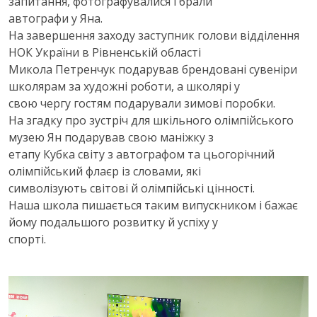
запитання, фотографувалися і брали
автографи у Яна.
На завершення заходу заступник голови відділення
НОК України в Рівненській області
Микола Петренчук подарував брендовані сувеніри
школярам за художні роботи, а школярі у
свою чергу гостям подарували зимові поробки.
На згадку про зустріч для шкільного олімпійського
музею Ян подарував свою маніжку з
етапу Кубка світу з автографом та цьогорічний
олімпійський флаєр із словами, які
символізують світові й олімпійські цінності.
Наша школа пишається таким випускником і бажає
йому подальшого розвитку й успіху у
спорті.