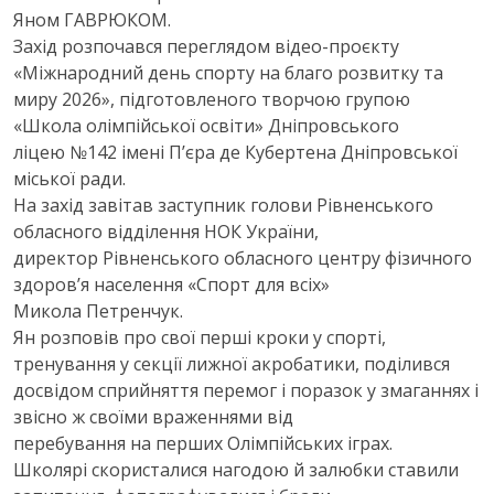
Яном ГАВРЮКОМ.
Захід розпочався переглядом відео-проєкту
«Міжнародний день спорту на благо розвитку та
миру 2026», підготовленого творчою групою
«Школа олімпійської освіти» Дніпровського
ліцею №142 імені П’єра де Кубертена Дніпровської
міської ради.
На захід завітав заступник голови Рівненського
обласного відділення НОК України,
директор Рівненського обласного центру фізичного
здоров’я населення «Спорт для всіх»
Микола Петренчук.
Ян розповів про свої перші кроки у спорті,
тренування у секції лижної акробатики, поділився
досвідом сприйняття перемог і поразок у змаганнях і
звісно ж своїми враженнями від
перебування на перших Олімпійських іграх.
Школярі скористалися нагодою й залюбки ставили