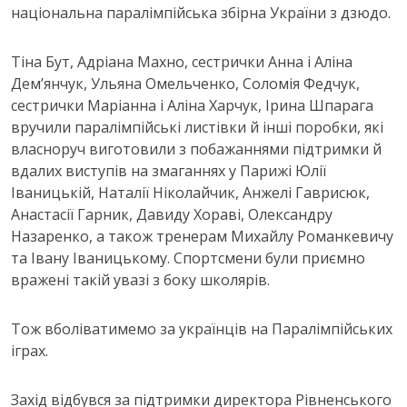
національна паралімпійська збірна України з дзюдо.
Тіна Бут, Адріана Махно, сестрички Анна і Аліна
Дем’янчук, Ульяна Омельченко, Соломія Федчук,
сестрички Маріанна і Аліна Харчук, Ірина Шпарага
вручили паралімпійські листівки й інші поробки, які
власноруч виготовили з побажаннями підтримки й
вдалих виступів на змаганнях у Парижі Юлії
Іваницькій, Наталії Ніколайчик, Анжелі Гаврисюк,
Анастасії Гарник, Давиду Хораві, Олександру
Назаренко, а також тренерам Михайлу Романкевичу
та Івану Іваницькому. Спортсмени були приємно
вражені такій увазі з боку школярів.
Тож вболіватимемо за українців на Паралімпійських
іграх.
Захід відбувся за підтримки директора Рівненського