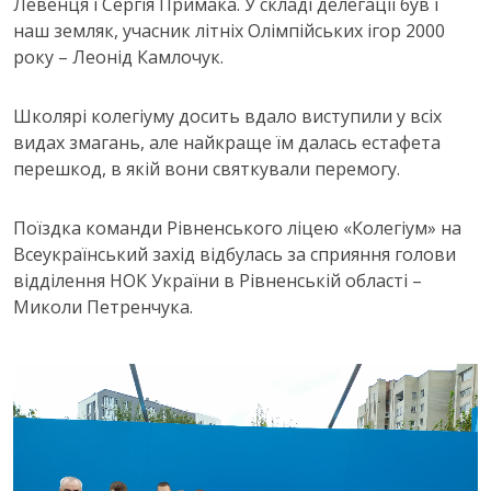
Левенця і Сергія Примака. У складі делегації був і
наш земляк, учасник літніх Олімпійських ігор 2000
року – Леонід Камлочук.
Школярі колегіуму досить вдало виступили у всіх
видах змагань, але найкраще їм далась естафета
перешкод, в якій вони святкували перемогу.
Поїздка команди Рівненського ліцею «Колегіум» на
Всеукраїнський захід відбулась за сприяння голови
відділення НОК України в Рівненській області –
Миколи Петренчука.