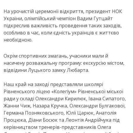
На урочистій церемонії відкриття, президент НОК
України, олімпійський чемпіон Вадим Гутцайт
підкреслив важливість проведення таких заходів,
особливо в час, коли єдність українців є життєво
необхідною.
Окрім спортивних змагань, учасники мали й
насичену розважальну програму: екскурсію містом,
відвідини Луцького замку Любарта.
Наш край на заході представляли школярі
Рівненського ліцею «Колегіум» Рівненської міської
ради у складі Олександри Кирилюк, Івана Сипатого,
Жанни Чиж, Назара Кручка, Олександри Булгакової,
Германа Позняковського, Юлії Царюк, Анатолія
Процюка, Діани Босюк та Леонтія Андрійчука під
керівництвом тренерів-представників Олега