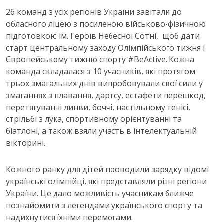
26 команд з усіх регіонів України завітали до
обласного ліцею з посиленою військово-фізичною
підготовкою ім. Героїв Небесної Сотні, щоб дати
старт центральному заходу Олімпійського тижня і
Європейському тижню спорту #BeActive. Кожна
команда складалася з 10 учасників, які протягом
трьох змагальних днів випробовували свої сили у
змаганнях з плавання, дартсу, естафети перешкод,
перетягуванні линви, боччі, настільному тенісі,
стрільбі з лука, спортивному орієнтуванні та
біатлоні, а також взяли участь в інтелектуальній
вікторині.
Кожного ранку для дітей проводили зарядку відомі
українські олімпійці, які представляли різні регіони
України. Це дало можливість учасникам ближче
познайомити з легендами українського спорту та
надихнутися їхніми перемогами.