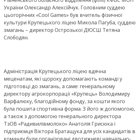
Рівненського обласного відділення (філії) КФВС МОН
України Олександр Алексійчук. Головним суддею
цьогорічних «Cool Games» був вчитель фізичної
культури Крупецького ліцею Микола Пагуба, суддею
змагань – директор Острозької ДЮСШ Тетяна
Слободян.
Адміністрація Крупецького ліцею вдячна
меценатам, які щороку допомагають команді у
підготовці до змагань, а саме: генеральному
директору агрокорпорації «Крупець» Володимиру
Варфалюку, благодійному фонду, за кошти якого
була пошита спортивна форма. З його ж допомогою,
а також з допомогою генерального директора
ТзОВ «Радивилівмолоко» Анатолія Грисюка і
підприємця Віктора Братащука для усіх кандидатів в
команду були організовані двотижневі навчально-