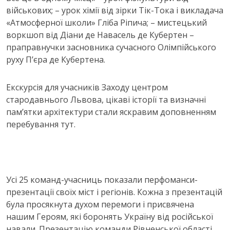
військових; – урок хімії від зірки Тік-Тока і викладача
«Атмосферної школи» Гліба Ріпича; – мистецький
воркшоп від Діани де Навасель де Кубертен –
праправнучки засновника сучасного Олімпійського
руху П’єра де Кубертена.
Екскурсія для учасників Заходу центром
стародавнього Львова, цікаві історії та визначні
пам’ятки архітектури стали яскравим доповненням
перебування тут.
Усі 25 команд-учасниць показали перфоманси-
презентації своїх міст і регіонів. Кожна з презентацій
була просякнута духом перемоги і присвячена
нашим Героям, які боронять Україну від російської
навали. Презентацію команди Рівненської області