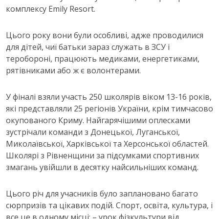
комплексу Emily Resort.
Цього року вони були особливі, адже проводилися
для дітей, чиї батьки зараз служать в ЗСУ і
теробороні, працюють медиками, енергетиками,
рятівниками або ж є волонтерами.
У фіналі взяли участь 250 школярів віком 13-16 років,
які представляли 25 регіонів України, крім тимчасово
окупованого Криму. Найгарячішими оплесками
зустрічали команди з Донецької, Луганської,
Миколаївської, Харківської та Херсонської областей.
Школярі з Рівненщини за підсумками спортивних
змагань увійшли в десятку найсильніших команд.
Цього річ для учасників було заплановано багато
сюрпризів та цікавих подій. Спорт, освіта, культура, і
все це в одному місці: – урок фізкультури від