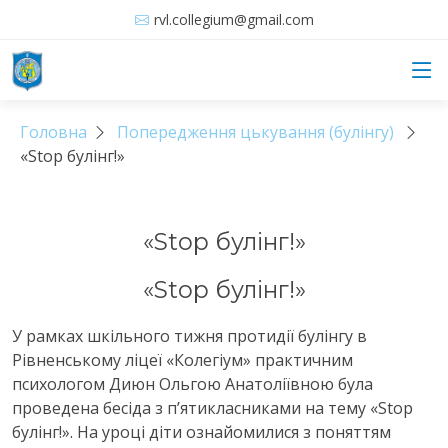
rvl.collegium@gmail.com
Головна
Попередження цькування (булінгу)
«Stop булінг!»
«Stop булінг!»
«Stop булінг!»
У рамках шкільного тижня протидії булінгу в
Рівненському ліцеї «Колегіум» практичним
психологом Диюн Ольгою Анатоліївною була
проведена бесіда з п’ятикласниками на тему «Stop
булінг!». На уроці діти ознайомилися з поняттям